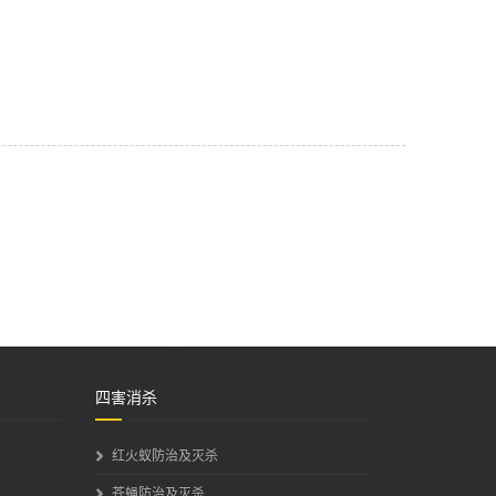
四害消杀
红火蚁防治及灭杀
苍蝇防治及灭杀