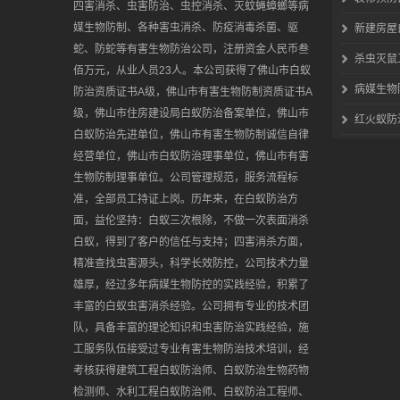
四害消杀、虫害防治、虫控消杀、灭蚊蝇蟑螂等病
媒生物防制、各种害虫消杀、防疫消毒杀菌、驱
新建房屋
蛇、防蛇等有害生物防治公司，注册资金人民币叁
杀虫灭鼠
佰万元，从业人员23人。本公司获得了佛山市白蚁
病媒生物
防治资质证书A级，佛山市有害生物防制资质证书A
级，佛山市住房建设局白蚁防治备案单位，佛山市
红火蚁防
白蚁防治先进单位，佛山市有害生物防制诚信自律
经营单位，佛山市白蚁防治理事单位，佛山市有害
生物防制理事单位。公司管理规范，服务流程标
准，全部员工持证上岗。历年来，在白蚁防治方
面，益伦坚持：白蚁三次根除，不做一次表面消杀
白蚁，得到了客户的信任与支持；四害消杀方面，
精准查找虫害源头，科学长效防控，公司技术力量
雄厚，经过多年病媒生物防控的实践经验，积累了
丰富的白蚁虫害消杀经验。公司拥有专业的技术团
队，具备丰富的理论知识和虫害防治实践经验，施
工服务队伍接受过专业有害生物防治技术培训，经
考核获得建筑工程白蚁防治师、白蚁防治生物药物
检测师、水利工程白蚁防治师、白蚁防治工程师、