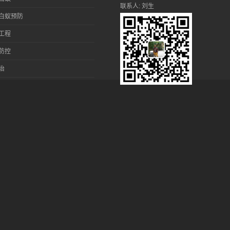
联系人: 刘生
白蚁预防
工程
防控
治