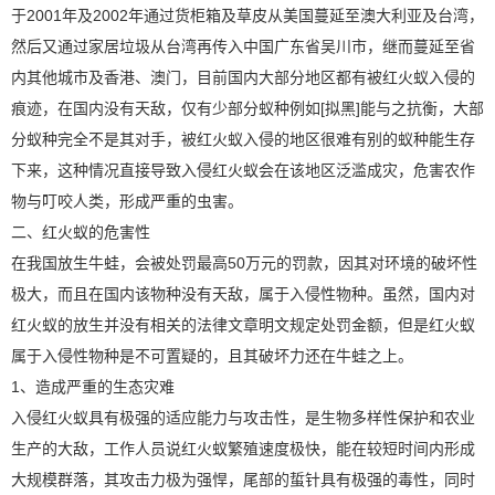
于2001年及2002年通过货柜箱及草皮从美国蔓延至澳大利亚及台湾，
然后又通过家居垃圾从台湾再传入中国广东省吴川市，继而蔓延至省
内其他城市及香港、澳门，目前国内大部分地区都有被红火蚁入侵的
痕迹，在国内没有天敌，仅有少部分蚁种例如[拟黑]能与之抗衡，大部
分蚁种完全不是其对手，被红火蚁入侵的地区很难有别的蚁种能生存
下来，这种情况直接导致入侵红火蚁会在该地区泛滥成灾，危害农作
物与叮咬人类，形成严重的虫害。
二、红火蚁的危害性
在我国放生牛蛙，会被处罚最高50万元的罚款，因其对环境的破坏性
极大，而且在国内该物种没有天敌，属于入侵性物种。虽然，国内对
红火蚁的放生并没有相关的法律文章明文规定处罚金额，但是红火蚁
属于入侵性物种是不可置疑的，且其破坏力还在牛蛙之上。
1、造成严重的生态灾难
入侵红火蚁具有极强的适应能力与攻击性，是生物多样性保护和农业
生产的大敌，工作人员说红火蚁繁殖速度极快，能在较短时间内形成
大规模群落，其攻击力极为强悍，尾部的蜇针具有极强的毒性，同时