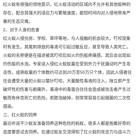
红火蚁有很强的领地意识，红火蚁活动的区域内不允许有其他蚁种的
存在，配合其强大的适应力与繁殖速度，能短时间内对入侵地带来严
重的生态灾难。
2、对于人身的危害
红火蚁入侵住房、学校、草坪等地，与人接触的机会较大，叮咬现象
时有发生。其尾刺排放的毒液可引起过敏反应，甚至导致人类死亡。
火蚁的名称便是在描述被其叮咬后如火灼伤般疼痛感，其后会出现如
灼伤般的水泡。专家说入侵红火蚁蚁巢在受到外力干扰骚动时产生攻
击性，成熟蚁巢的个体数约可达到20万至50万只个体，因此入侵者往
往会遭受大量的火蚁以螫针叮咬，大量酸性毒液的注入，除立即产生
破坏性的伤害与剧痛外，毒液中的毒蛋白往往会造成被攻击者产生过
敏而有休克死亡的危险，若脓泡破掉，则常常容易引起细菌的二次性
感染。
三、红火蚁的饲养
最近听说不少蚁友准备饲养这种危险的蚂蚁，很多人都是抱着好奇的
态度要尝试去饲养。在通过蚁友交流得知了红火蚁的攻击力与战斗力