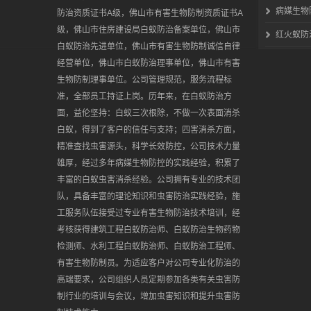
病媒生物
防治资质证书A级，佛山市有害生物防制资质证书A
级，佛山市住房建设局白蚁防治备案单位，佛山市
红火蚁防
白蚁防治先进单位，佛山市有害生物防制诚信自律
经营单位，佛山市白蚁防治理事单位，佛山市有害
生物防制理事单位。公司管理规范，服务流程标
准，全部员工持证上岗。历年来，在白蚁防治方
面，益伦坚持：白蚁三次根除，不做一次表面消杀
白蚁，得到了客户的信任与支持；四害消杀方面，
精准查找虫害源头，科学长效防控，公司技术力量
雄厚，经过多年病媒生物防控的实践经验，积累了
丰富的白蚁虫害消杀经验。公司拥有专业的技术团
队，具备丰富的理论知识和虫害防治实践经验，施
工服务队伍接受过专业有害生物防治技术培训，经
考核获得建筑工程白蚁防治师、白蚁防治生物药物
检测师、水利工程白蚁防治师、白蚁防治工程师、
有害生物防制员。为适应客户对公司专业化防治的
高端要求，公司组织人员定期参加各类有关虫害防
制行业的培训与会议，增加虫害知识和提升虫害防