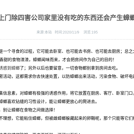
上门除四害公司家里没有吃的东西还会产生蟑
来源:
本站
时间:
2020/11/9
浏览:
195
是一个寻食的过程，它可能去卧室、也可能去书房、也可能去厨房；总之
香甜的食物渣渣，蟑螂闻味而来，才会把房间作为自己的目的！
诱惑到蟑螂
了；另外以后也要留意，一切食物都别拿到房间去吃。
密活动，这都需求你去快速处置，以防蟑螂出来活动，污染食物、破坏电
集信息素，对蟑螂有极强的诱惑作用，将它放置在厨房、客厅、卧室门口
蟑螂喜欢钻缝的习性设计，能让蟑螂更放心的爬进去。
，别让蟑螂在食物之间做选择！
不理想，它能粘住蟑螂，但被雌蟑螂躲藏起来的卵鞘呢，那个只能等它们