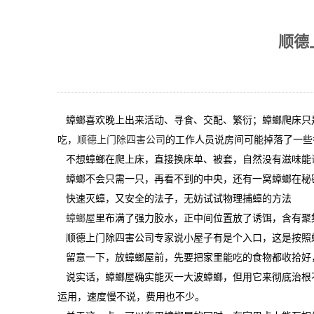
顺德
蟑螂喜欢晚上出来活动、寻食、交配、繁衍；蟑螂爬床只
吃，
顺德上门除四害公司
的工作人员说房间可能掉落了一些
不想蟑螂在爬上床，直接换床单、被套，自然没有滋味能
蟑螂不会只需一只，再看不到的中央，还有一窝蟑螂在秘
快速灭蟑，又安全的法子，无妨试试物理捕蟑的方法
蟑螂屋
里布满了强力胶水，正中间位置放了诱饵，含有聚
顺德上门除四害公司专家说小屋子有是个入口，这是按照
留意一下，放蟑螂屋前，先要把家里能吃的食物都收拾好
说实话，蟑螂屋确实能灭一大波蟑螂，但用它来彻底治根
运用，速度慢不说，费用也不少。