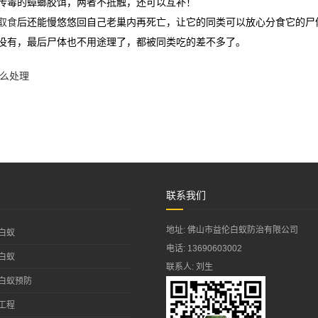
传毒的蟑螂胶饵，两者不抵触，还可以互补！
取食
后还能慢悠悠回自己老巢内再死亡，让它的同类可以放心分食它的尸
没有，最后尸体也不用途理了，都被同类吃的差不多了。
么处理
联系我们
地址: 佛山市益伦白蚁防治有限公司
白蚁
电话: 13690603002
白蚁
联系人: 刘生
白蚁预防
工程