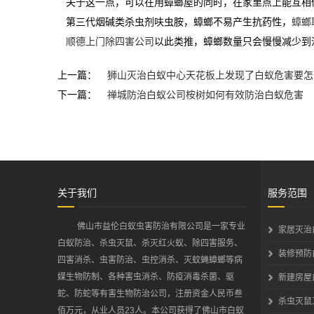
关于这一点，可以在用蟑螂屋的同时，在家里点上能互相
第三代烟碱类杀虫剂呋虫胺，蟑螂不易产生抗药性，
蟑螂
顺德上门除四害公司
以此类推，蟑螂数量只会慢慢减少到
上一篇：
狮山灭治白蚁中心天花板上发现了白蚁危害要怎
下一篇：
禅城防治白蚁公司桉树如何有效防治白蚁危害
关于我们
服务范围
佛山市益伦白蚁虫害防治有限公司是一家专业
家居灭治
白蚁防治、杀虫灭鼠、杀灭红火蚁、除四害服务、
装修预防
四害消杀、虫害防治、虫控消杀、灭蚊蝇蟑螂等病
媒生物防制、各种害虫消杀、防疫消毒杀菌、驱
新建房屋
蛇、防蛇等有害生物防治公司，注册资金人民币叁
杀虫灭鼠
佰万元，从业人员23人。本公司获得了佛山市白蚁