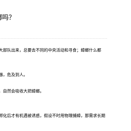
螂吗？
大部队出来，总要去不同的中央活动和寻食；蟑螂什么都
器，危及到人。
，自然会吸收大把蟑螂。
孵化后才有机遇被诱惑，假设不时用物理捕蟑，那需求长期