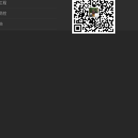
工程
防控
治