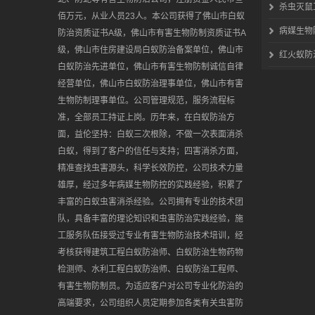
杀虫灭鼠
佰万元，从业人员23人。本公司获得了佛山市白蚁
病媒生物
防治资质证书A级，佛山市有害生物防制资质证书A
级，佛山市住房建设局白蚁防治备案单位，佛山市
红火蚁防
白蚁防治先进单位，佛山市有害生物防制诚信自律
经营单位，佛山市白蚁防治理事单位，佛山市有害
生物防制理事单位。公司管理规范，服务流程标
准，全部员工持证上岗。历年来，在白蚁防治方
面，益伦坚持：白蚁三次根除，不做一次表面消杀
白蚁，得到了客户的信任与支持；四害消杀方面，
精准查找虫害源头，科学长效防控，公司技术力量
雄厚，经过多年病媒生物防控的实践经验，积累了
丰富的白蚁虫害消杀经验。公司拥有专业的技术团
队，具备丰富的理论知识和虫害防治实践经验，施
工服务队伍接受过专业有害生物防治技术培训，经
考核获得建筑工程白蚁防治师、白蚁防治生物药物
检测师、水利工程白蚁防治师、白蚁防治工程师、
有害生物防制员。为适应客户对公司专业化防治的
高端要求，公司组织人员定期参加各类有关虫害防