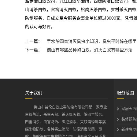
盐步治白蚁公司，九江白蚁防治所，西樵防治白蚁公司，和
山消杀白蚁，官窑消灭白蚁，松岗灭杀白蚁，罗村杀灭白蚁
防制服务，自成立至今服务企事业单位超过3000家。凭
的认可与好评。
上一篇：
里水除四害消灭臭虫小知识，臭虫平时躲在哪里
下一篇：
佛山有哪些品种的白蚁，消灭白蚁有哪些方法
关于我们
服务范围
佛山市益伦白蚁虫害防治有限公司是一家专业
家居灭治
白蚁防治、杀虫灭鼠、杀灭红火蚁、除四害服务、
装修预防
四害消杀、虫害防治、虫控消杀、灭蚊蝇蟑螂等病
媒生物防制、各种害虫消杀、防疫消毒杀菌、驱
新建房屋
蛇、防蛇等有害生物防治公司，注册资金人民币叁