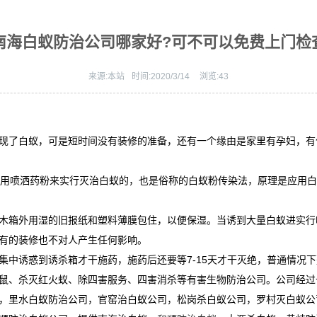
南海白蚁防治公司哪家好?可不可以免费上门检
来源:
本站
时间:
2020/3/14
浏览:
43
现了白蚁，可是短时间没有装修的准备，还有一个缘由是家里有孕妇，有
采用喷洒药粉来实行灭治白蚁的，也是俗称的白蚁粉传染法，原理是应用
木箱外用湿的旧报纸和塑料薄膜包住，以便保湿。当诱到大量白蚁进实行
原有的装修也不对人产生任何影响。
中诱惑到诱杀箱才干施药，施药后还要等7-15天才干灭绝，普通情况下
鼠、杀灭红火蚁、除四害服务、四害消杀等有害生物防治公司。公司经过
，里水白蚁防治公司，官窑治白蚁公司，松岗杀白蚁公司，罗村灭白蚁公